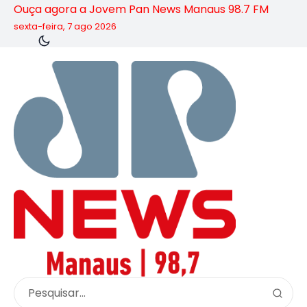
Ouça agora a Jovem Pan News Manaus 98.7 FM
sexta-feira, 7 ago 2026