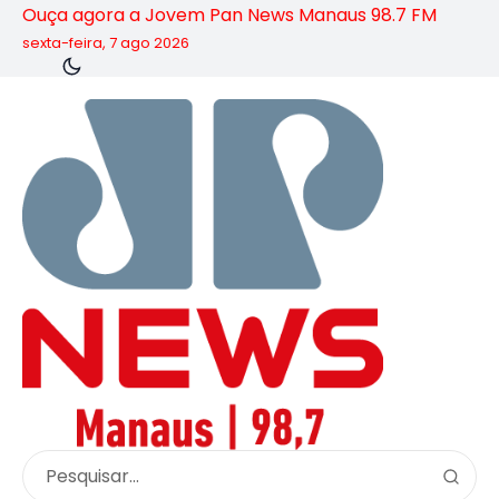
Ouça agora a Jovem Pan News Manaus 98.7 FM
sexta-feira, 7 ago 2026