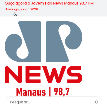
Ouça agora a Jovem Pan News Manaus 98.7 FM
domingo, 9 ago 2026