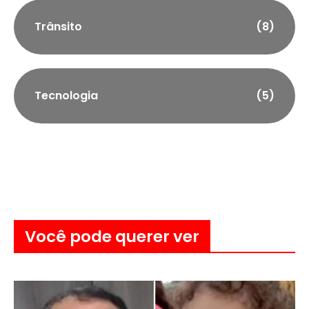
Trânsito
(8)
Tecnologia
(5)
Você pode querer ver