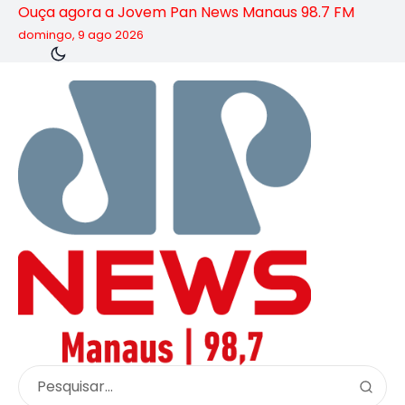
Ouça agora a Jovem Pan News Manaus 98.7 FM
domingo, 9 ago 2026