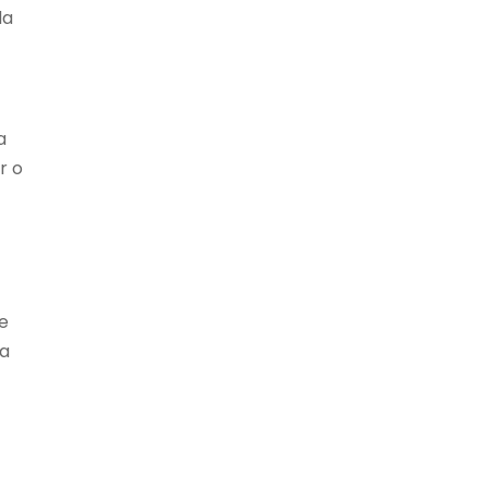
da
a
r o
e
ga