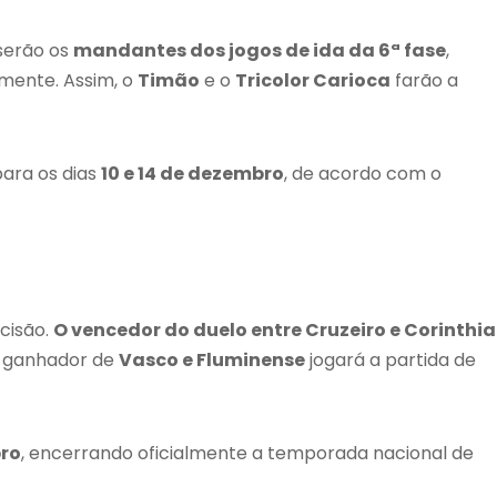
serão os
mandantes dos jogos de ida da 6ª fase
,
amente. Assim, o
Timão
e o
Tricolor Carioca
farão a
ara os dias
10 e 14 de dezembro
, de acordo com o
cisão.
O vencedor do duelo entre Cruzeiro e Corinthi
 o ganhador de
Vasco e Fluminense
jogará a partida de
bro
, encerrando oficialmente a temporada nacional de