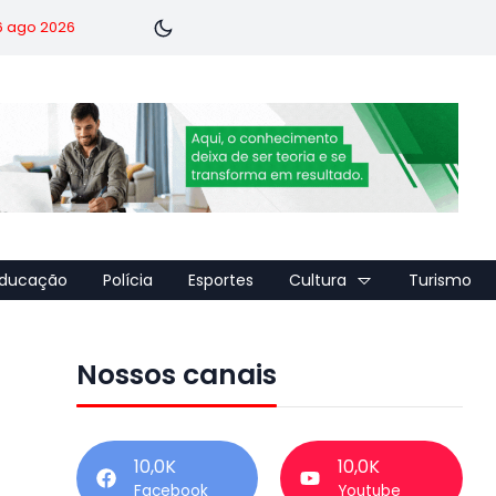
 6 ago 2026
ducação
Polícia
Esportes
Cultura
Turismo
Nossos canais
10,0K
10,0K
Facebook
Youtube