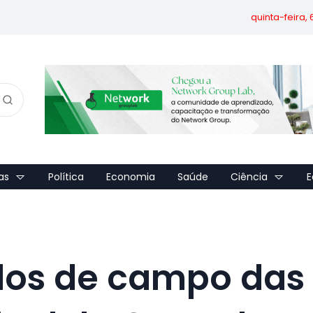
quinta-feira,
as
Política
Economia
Saúde
Ciência
E
dos de campo das