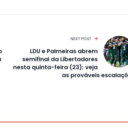
NEXT POST
o
LDU e Palmeiras abrem
a
semifinal da Libertadores
nesta quinta-feira (23); veja
as prováveis escalaç