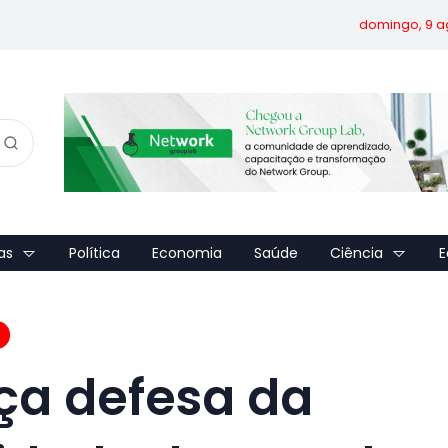
domingo, 9 a
as
Política
Economia
Saúde
Ciência
E
rça defesa da