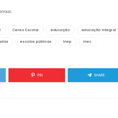
anaus.
l
Censo Escolar
educação
educação integral
adas
escolas públicas
Inep
mec
PIN
SHARE