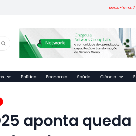
sexta-feira, 
as
Política
Economia
Saúde
Ciência
E
025 aponta queda