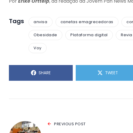
Por
Erike Ortteip
, da redação da Jovem Pan News M
Tags
anvisa
canetas emagrecedoras
con
Obesidade
Plataforma digital
Revia
Voy
SHARE
TWEET
PREVIOUS POST