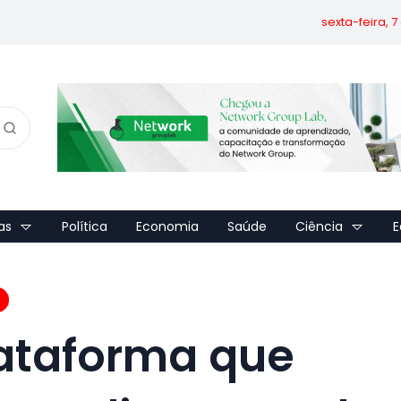
sexta-feira, 
as
Política
Economia
Saúde
Ciência
E
lataforma que