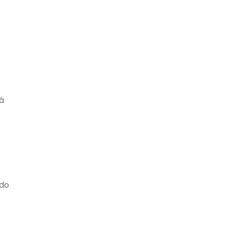
á
 do