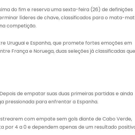
ma do fim e reserva uma sexta-feira (26) de definições
terminar líderes de chave, classificados para o mata-mat
 na competição.
tre Uruguai e Espanha, que promete fortes emoções em
e França e Noruega, duas seleções já classificadas qu
 Depois de empatar suas duas primeiras partidas e ainda
ega pressionada para enfrentar a Espanha.
 estrearem com empate sem gols diante de Cabo Verde,
ta por 4 a 0 e dependem apenas de um resultado positiv