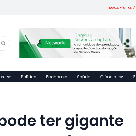
sexta-feira, 
as
Política
Economia
Saúde
Ciência
E
ode ter gigante