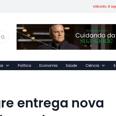
sábado, 8 ag
as
Política
Economia
Saúde
Ciência
E
gre entrega nova