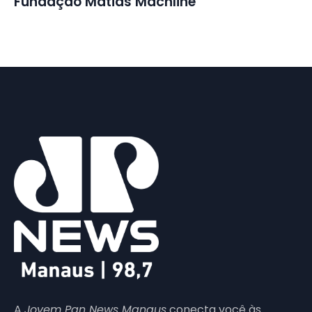
Fundação Matias Machline
A
Jovem Pan News Manaus
conecta você às