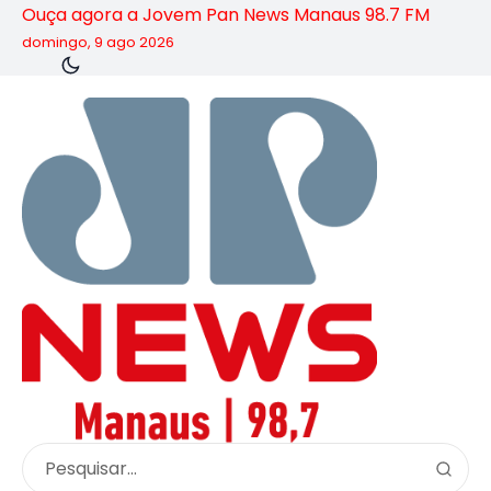
Ouça agora a Jovem Pan News Manaus 98.7 FM
domingo, 9 ago 2026