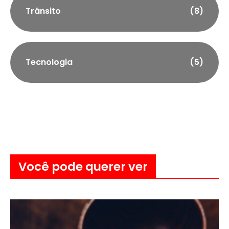
Trânsito
(8)
Tecnologia
(5)
Você pode querer ver