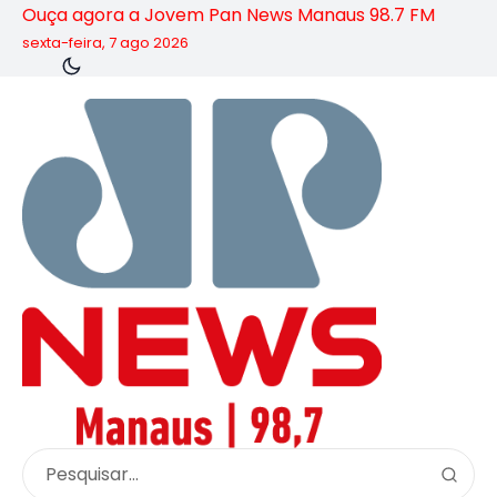
Ouça agora a Jovem Pan News Manaus 98.7 FM
sexta-feira, 7 ago 2026