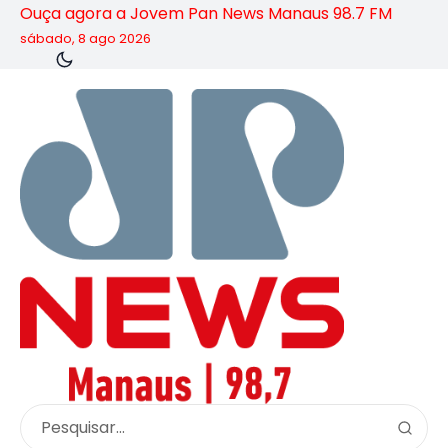
Ouça agora a Jovem Pan News Manaus 98.7 FM
sábado, 8 ago 2026