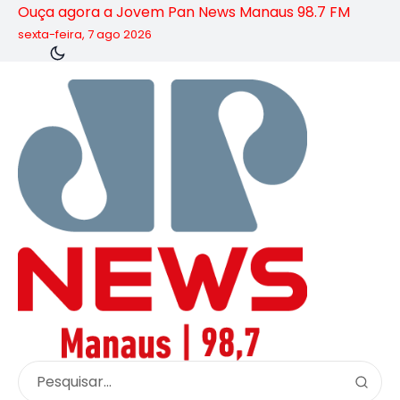
Ouça agora a Jovem Pan News Manaus 98.7 FM
sexta-feira, 7 ago 2026