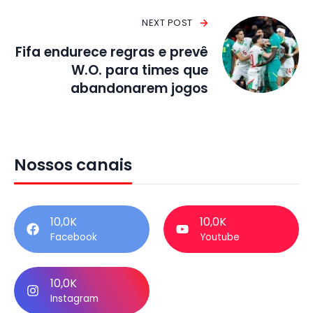
NEXT POST
Fifa endurece regras e prevê
W.O. para times que
abandonarem jogos
Nossos canais
10,0K
10,0K
Facebook
Youtube
10,0K
Instagram