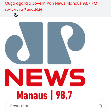
Ouça agora a Jovem Pan News Manaus 98.7 FM
sexta-feira, 7 ago 2026