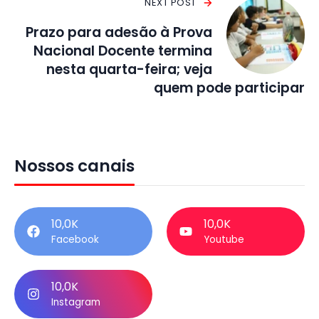
NEXT POST
Prazo para adesão à Prova
Nacional Docente termina
nesta quarta-feira; veja
quem pode participar
Nossos canais
10,0K
10,0K
Facebook
Youtube
10,0K
Instagram