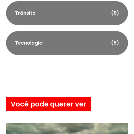
Trânsito
(8)
Tecnologia
(5)
Você pode querer ver