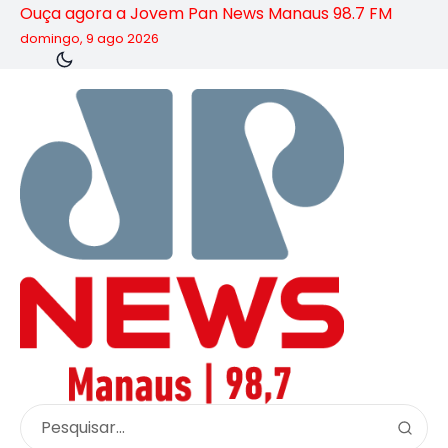
Ouça agora a Jovem Pan News Manaus 98.7 FM
domingo, 9 ago 2026