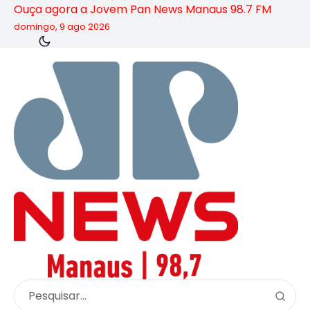
Ouça agora a Jovem Pan News Manaus 98.7 FM
domingo, 9 ago 2026