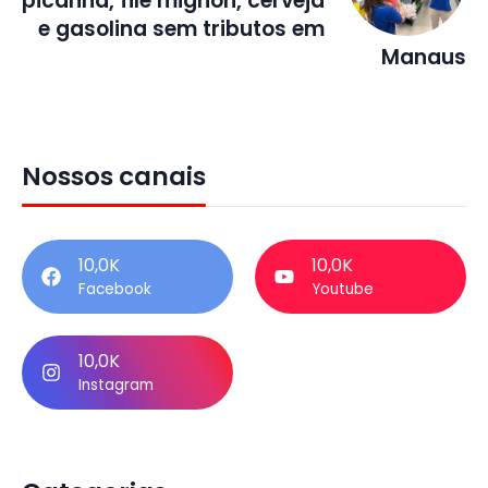
picanha, filé mignon, cerveja
e gasolina sem tributos em
Manaus
Nossos canais
10,0K
10,0K
Facebook
Youtube
10,0K
Instagram