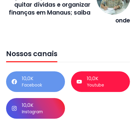
quitar dívidas e organizar
finanças em Manaus; saiba
onde
Nossos canais
10,0K
10,0K
Facebook
Youtube
10,0K
Instagram