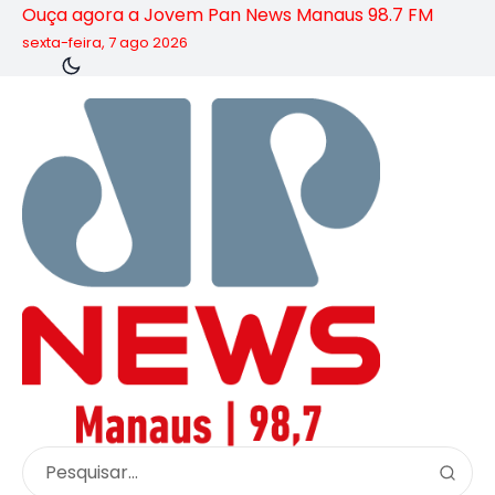
Ouça agora a Jovem Pan News Manaus 98.7 FM
sexta-feira, 7 ago 2026