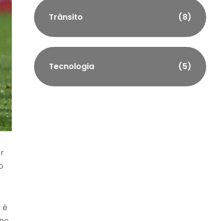
Trânsito
(8)
Tecnologia
(5)
r
o
 é
 no