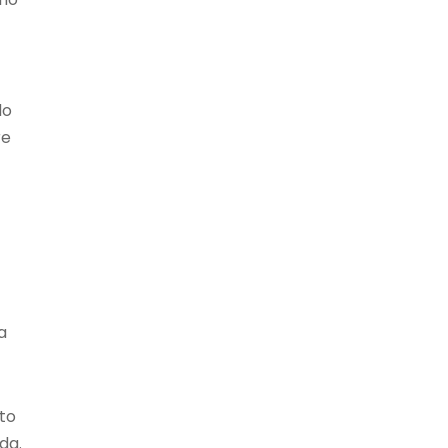
do
re
a
to
da.