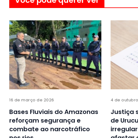
Você pode querer ver
16 de março de 2026
4 de outubr
Bases Fluviais do Amazonas
Justiça
reforçam segurança e
de Urucu
combate ao narcotráfico
irregul
nos rios
afastar