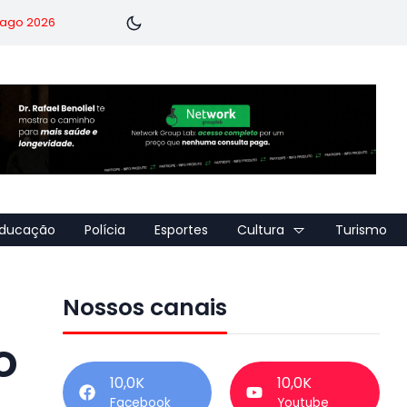
7 ago 2026
ducação
Polícia
Esportes
Cultura
Turismo
Nossos canais
o
10,0K
10,0K
Facebook
Youtube