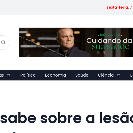
sexta-feira, 
as
Política
Economia
Saúde
Ciência
E
 sabe sobre a lesã