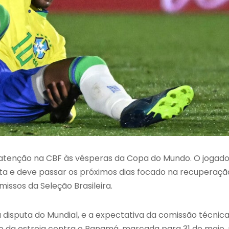
 atenção na CBF às vésperas da Copa do Mundo. O jogado
ta e deve passar os próximos dias focado na recuperaçã
ssos da Seleção Brasileira.
 disputa do Mundial, e a expectativa da comissão técnica
 da estreia contra o Panamá, marcada para 31 de maio,