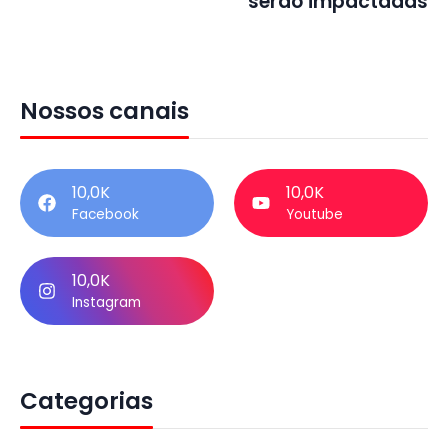
serão impactadas
Nossos canais
10,0K
10,0K
Facebook
Youtube
10,0K
Instagram
Categorias