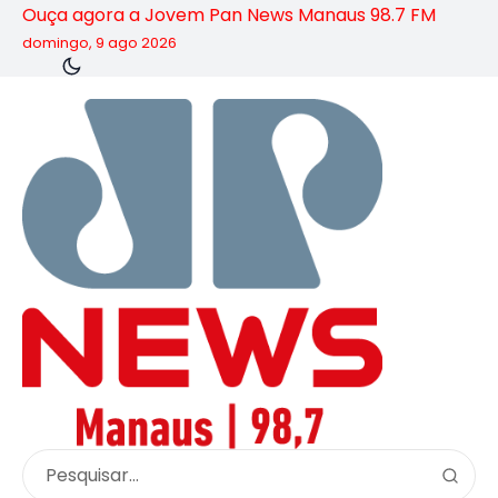
Ouça agora a Jovem Pan News Manaus 98.7 FM
domingo, 9 ago 2026