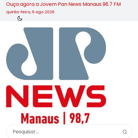
Ouça agora a Jovem Pan News Manaus 98.7 FM
quinta-feira, 6 ago 2026