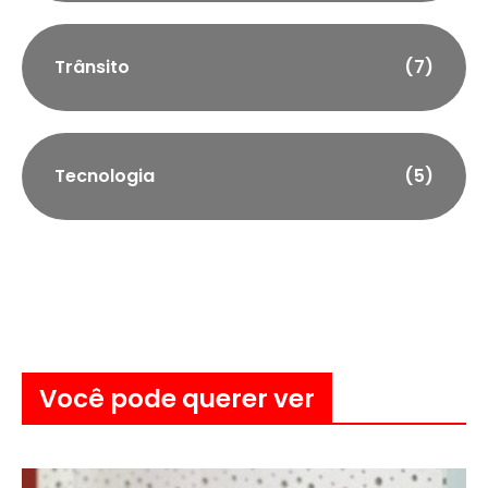
Trânsito
(7)
Tecnologia
(5)
Você pode querer ver