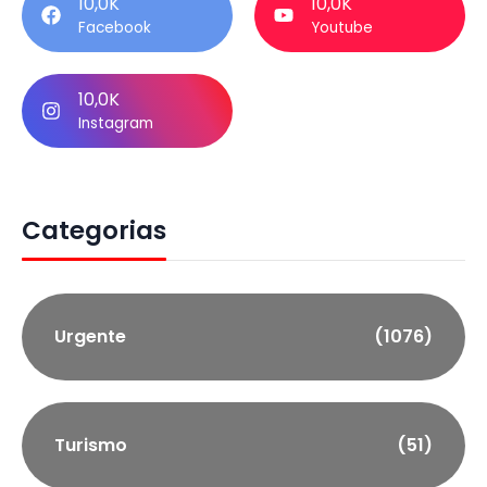
10,0K
10,0K
Facebook
Youtube
10,0K
Instagram
Categorias
Urgente
(1076)
Turismo
(51)