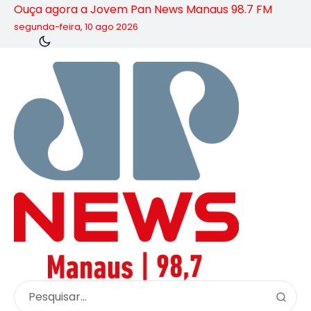
Ouça agora a Jovem Pan News Manaus 98.7 FM
segunda-feira, 10 ago 2026