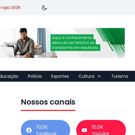
 6 ago 2026
ducação
Polícia
Esportes
Cultura
Turismo
Nossos canais
10,0K
10,0K
Facebook
Youtube