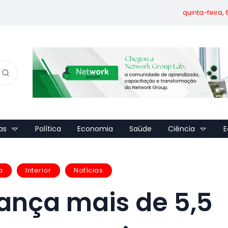
quinta-feira,
as
Política
Economia
Saúde
Ciência
E
a
Interior
Notícias
ança mais de 5,5