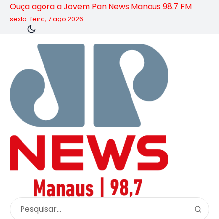
Ouça agora a Jovem Pan News Manaus 98.7 FM
sexta-feira, 7 ago 2026