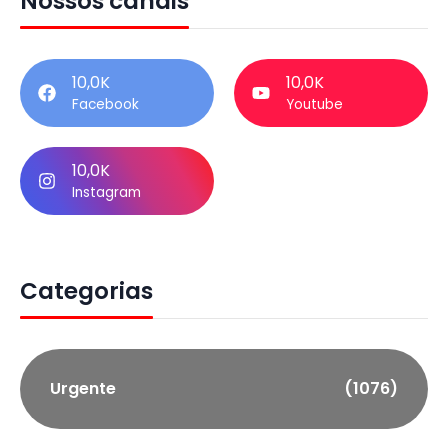
Nossos canais
10,0K
10,0K
Facebook
Youtube
10,0K
Instagram
Categorias
Urgente
(1076)