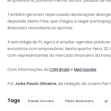
empresário e, posteriormente, admitir pedidos de r
Também geraram repercussão declarações divergente
deputado
Mario Frias
, que chegou a negar participaç
Bolsonaro reconhecia os aportes.
A estratégia do PL agora é ampliar agendas públicas d
encontros com empresários. Nesta quarta-feira, 20,
com representantes do mercado financeiro da Faria 
Com Informações da
CNN Brasil
e
Metrópoles
Por
João Paulo Oliveira,
da redação da Jovem Pan
Tags
Daniel Vorcaro
Flávio Bolsonaro
pl