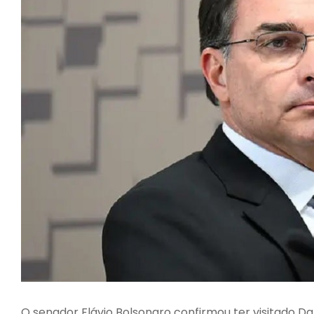
O senador
Flávio Bolsonaro
confirmou ter visitado Da