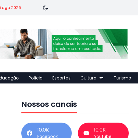
 6 ago 2026
ducação
Polícia
Esportes
Cultura
Turismo
Nossos canais
10,0K
10,0K
Facebook
Youtube