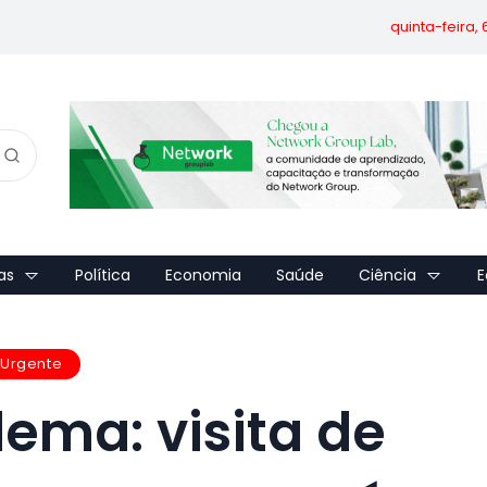
quinta-feira,
as
Política
Economia
Saúde
Ciência
E
Urgente
lema: visita de