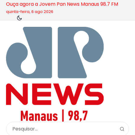
Ouça agora a Jovem Pan News Manaus 98.7 FM
quinta-feira, 6 ago 2026