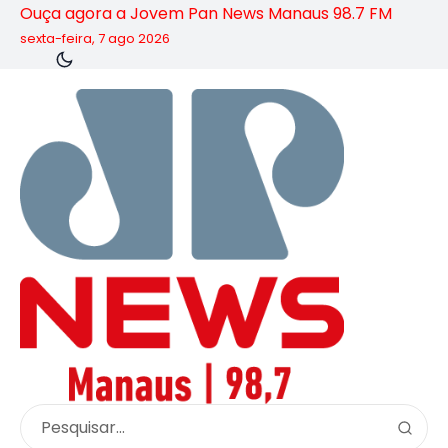
Ouça agora a Jovem Pan News Manaus 98.7 FM
sexta-feira, 7 ago 2026