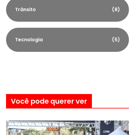
Trânsito
(8)
Tecnologia
(5)
Você pode querer ver