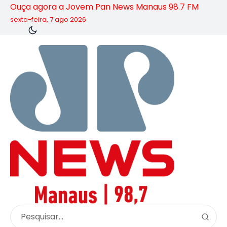
Ouça agora a Jovem Pan News Manaus 98.7 FM
sexta-feira, 7 ago 2026