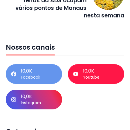
feiras da ADS ocupam
vários pontos de Manaus
nesta semana
Nossos canais
10,0K
10,0K
Facebook
Youtube
10,0K
Instagram