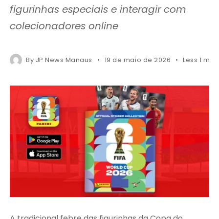
figurinhas especiais e interagir com
colecionadores online
By
JP News Manaus
19 de maio de 2026
Less 1 min
A tradicional febre das figurinhas da Copa do