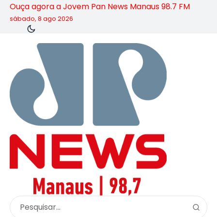
Ouça agora a Jovem Pan News Manaus 98.7 FM
sábado, 8 ago 2026