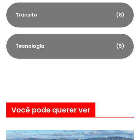
Trânsito
(8)
Tecnologia
(5)
Você pode querer ver