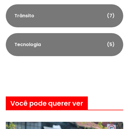
Trânsito
(7)
Tecnologia
(5)
Você pode querer ver