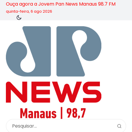
Ouça agora a Jovem Pan News Manaus 98.7 FM
quinta-feira, 6 ago 2026