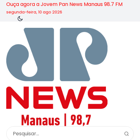
Ouça agora a Jovem Pan News Manaus 98.7 FM
segunda-feira, 10 ago 2026