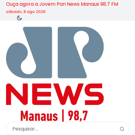
Ouça agora a Jovem Pan News Manaus 98.7 FM
sábado, 8 ago 2026