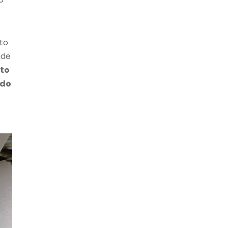
nto
 de
to
ndo