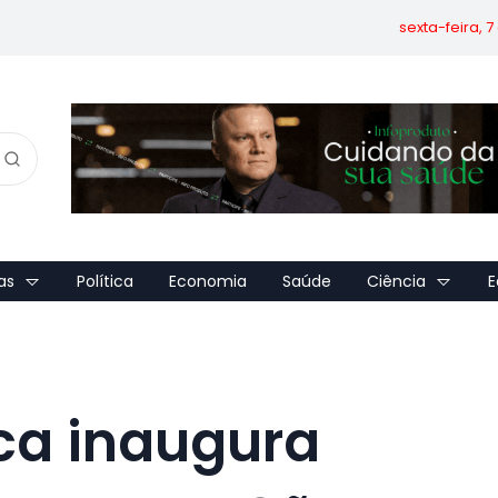
sexta-feira, 
as
Política
Economia
Saúde
Ciência
E
ica inaugura