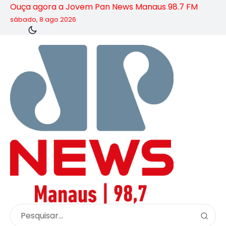
Ouça agora a Jovem Pan News Manaus 98.7 FM
sábado, 8 ago 2026