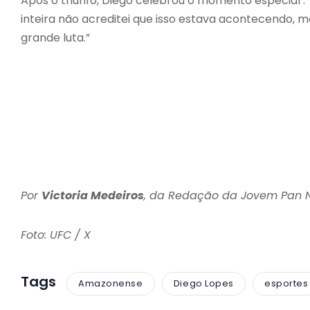
Após o triunfo, Diego celebrou o momento especial :”I
inteira não acreditei que isso estava acontecendo, 
grande luta.”
Por
Victoria Medeiros
, da Redação da Jovem Pan
Foto: UFC / X
Tags
Amazonense
Diego Lopes
esportes