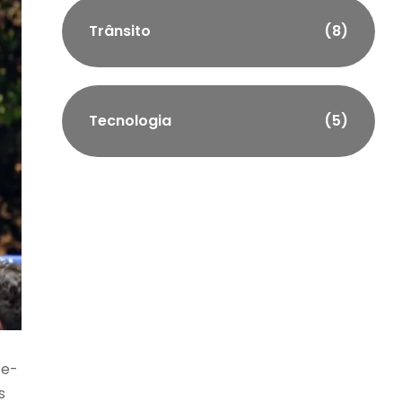
Trânsito
(8)
Tecnologia
(5)
te-
s