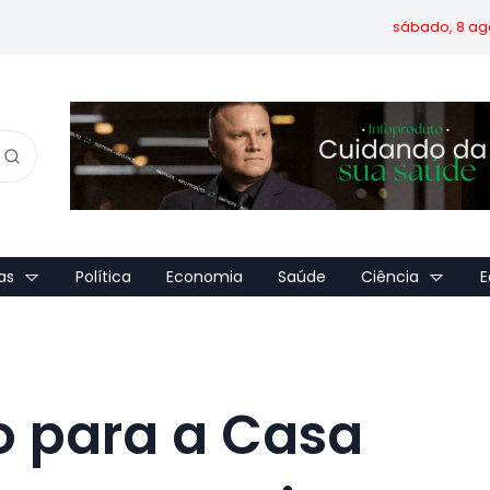
sábado, 8 ag
as
Política
Economia
Saúde
Ciência
E
o para a Casa