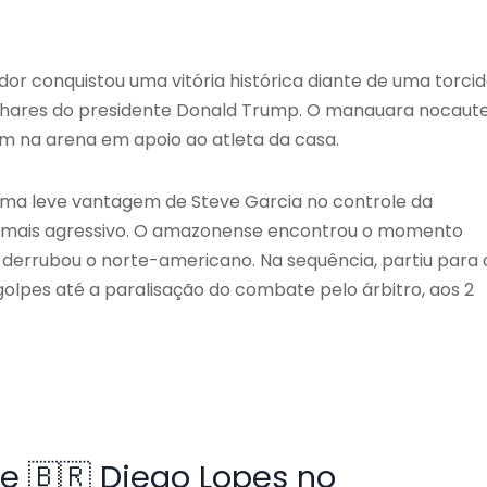
dor conquistou uma vitória histórica diante de uma torci
 olhares do presidente Donald Trump. O manauara nocaut
am na arena em apoio ao atleta da casa.
 uma leve vantagem de Steve Garcia no controle da
to mais agressivo. O amazonense encontrou o momento
 derrubou o norte-americano. Na sequência, partiu para 
olpes até a paralisação do combate pelo árbitro, aos 2
e 🇧🇷 Diego Lopes no