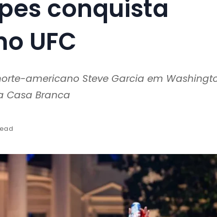
opes conquista
 no UFC
 norte-americano Steve Garcia em Washingt
na Casa Branca
read