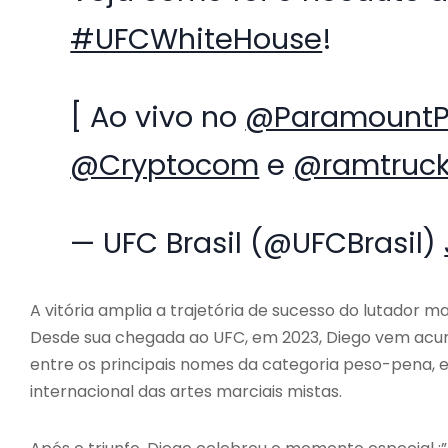
#UFCWhiteHouse
!
[ Ao vivo no
@ParamountP
@Cryptocom
e
@ramtruc
— UFC Brasil (@UFCBrasil)
A vitória amplia a trajetória de sucesso do lutador m
Desde sua chegada ao UFC, em 2023, Diego vem acum
entre os principais nomes da categoria peso-pena,
internacional das artes marciais mistas.