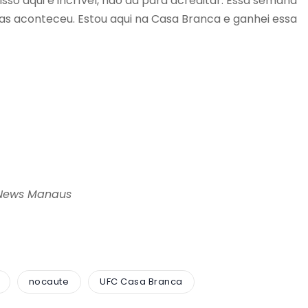
sso aqui é incrível, não dá para acreditar. Essa semana
mas aconteceu. Estou aqui na Casa Branca e ganhei essa
 News Manaus
nocaute
UFC Casa Branca