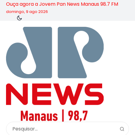
Ouça agora a Jovem Pan News Manaus 98.7 FM
domingo, 9 ago 2026