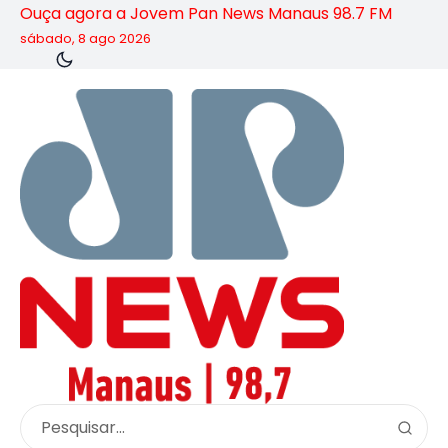
Ouça agora a Jovem Pan News Manaus 98.7 FM
sábado, 8 ago 2026