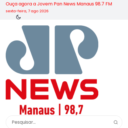
Ouça agora a Jovem Pan News Manaus 98.7 FM
sexta-feira, 7 ago 2026