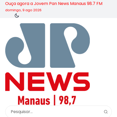
Ouça agora a Jovem Pan News Manaus 98.7 FM
domingo, 9 ago 2026