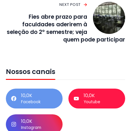
NEXT POST
Fies abre prazo para
faculdades aderirem à
seleção do 2º semestre; veja
quem pode participar
Nossos canais
10,0K
10,0K
Facebook
Youtube
10,0K
Instagram