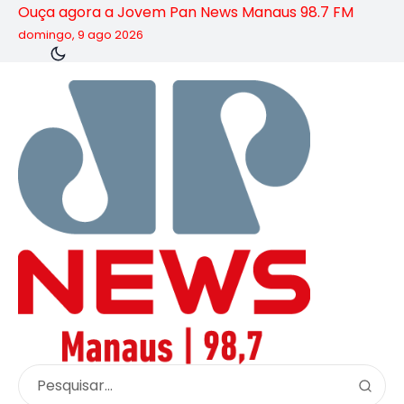
Ouça agora a Jovem Pan News Manaus 98.7 FM
domingo, 9 ago 2026