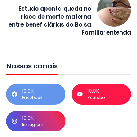
Estudo aponta queda no
risco de morte materna
entre beneficiárias do Bolsa
Família; entenda
Nossos canais
10,0K
10,0K
Facebook
Youtube
10,0K
Instagram