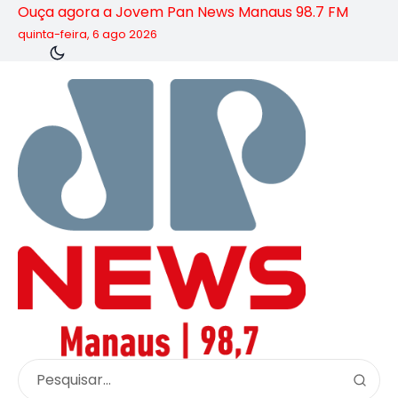
Ouça agora a Jovem Pan News Manaus 98.7 FM
quinta-feira, 6 ago 2026