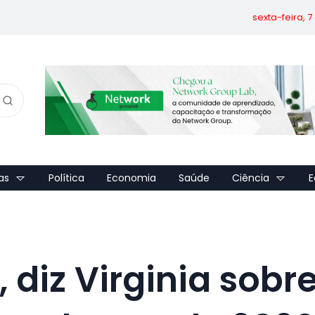
sexta-feira, 
as
Política
Economia
Saúde
Ciência
E
, diz Virginia sobr