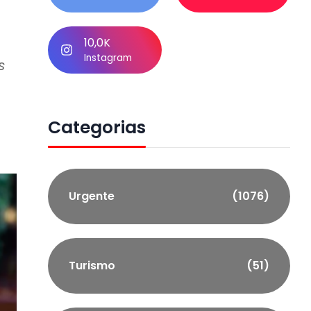
6
10,0K
Instagram
s
Categorias
Urgente
(1076)
Turismo
(51)