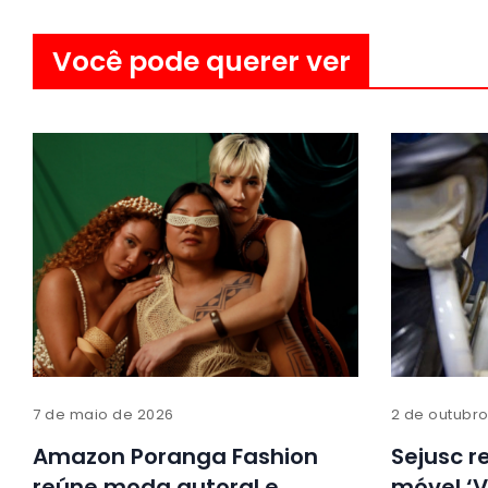
Você pode querer ver
7 de maio de 2026
2 de outubr
Amazon Poranga Fashion
Sejusc 
reúne moda autoral e
móvel ‘V