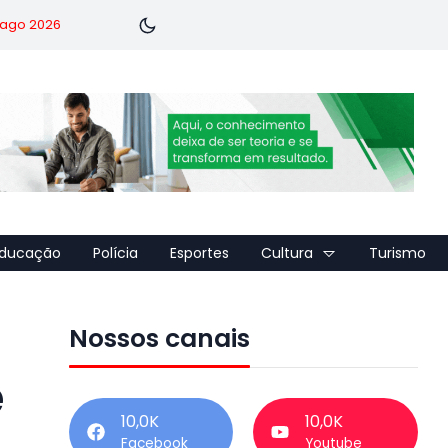
7 ago 2026
ducação
Polícia
Esportes
Cultura
Turismo
Nossos canais
e
10,0K
10,0K
Facebook
Youtube