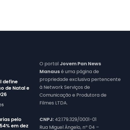
O portal
Jovem Pan News
Manaus
é uma página de
propriedade exclusiva pertencente
l define
à Network Serviços de
o de Natal e
026
Comunicação e Produtora de
Filmes LTDA.
26
rias pelo
CNPJ:
42.179.329/0001-01
54% em dez
Rua Miguel Ângelo, nº 04 –