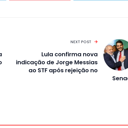
NEXT POST
a
Lula confirma nova
o
indicação de Jorge Messias
ao STF após rejeição no
Sena