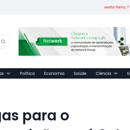
sexta-feira, 
as
Política
Economia
Saúde
Ciência
E
gas para o