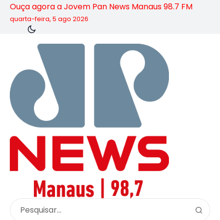
Ouça agora a Jovem Pan News Manaus 98.7 FM
quarta-feira, 5 ago 2026