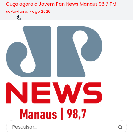
Ouça agora a Jovem Pan News Manaus 98.7 FM
sexta-feira, 7 ago 2026