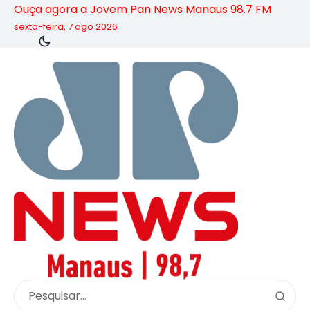
Ouça agora a Jovem Pan News Manaus 98.7 FM
sexta-feira, 7 ago 2026