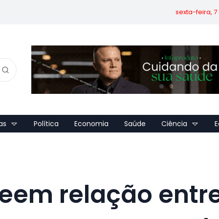
sexta-feira, 
as
Política
Economia
Saúde
Ciência
E
veem relação entr