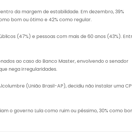
m dentro da margem de estabilidade. Em dezembro, 39%
como bom ou ótimo e 42% como regular.
 públicos (47%) e pessoas com mais de 60 anos (43%). Ent
ionados ao caso do Banco Master, envolvendo o senador
 que nega irregularidades.
columbre (União Brasil-AP), decidiu não instalar uma CP
liam o governo Lula como ruim ou péssimo, 30% como b