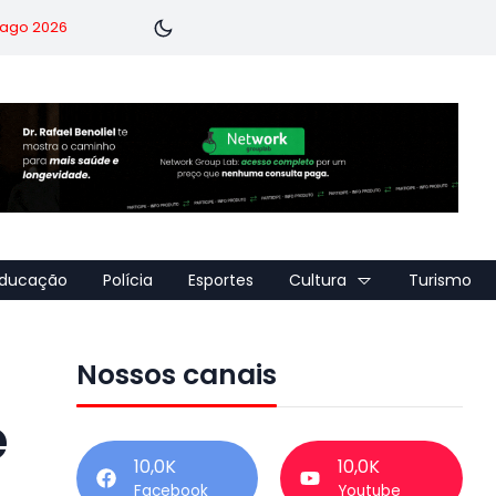
7 ago 2026
ducação
Polícia
Esportes
Cultura
Turismo
Nossos canais
e
10,0K
10,0K
Facebook
Youtube