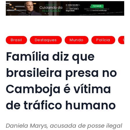
Brasil
Destaques
Mundo
Polícia
Ur
Família diz que
brasileira presa no
Camboja é vítima
de tráfico humano
Daniela Marys, acusada de posse ilegal