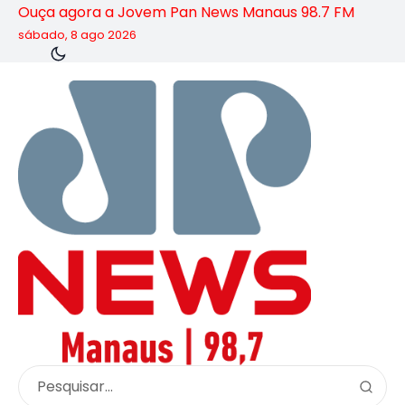
Ouça agora a Jovem Pan News Manaus 98.7 FM
sábado, 8 ago 2026