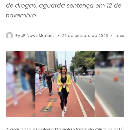
de drogas, aguarda sentença em 12 de
novembro
By
JP News Manaus
25 de outubro de 2025
Less 1 
A arquiteta brasileira Daniela Marys de Oliveira está