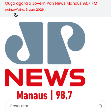
Ouça agora a Jovem Pan News Manaus 98.7 FM
quinta-feira, 6 ago 2026