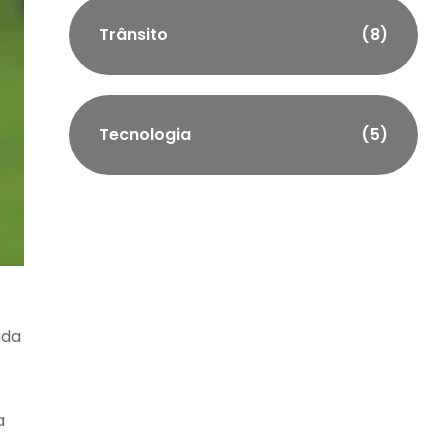
Trânsito
(8)
Tecnologia
(5)
nda
a