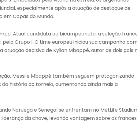
ndial, especialmente após a atuação de destaque de
ica em Copas do Mundo.
campo. Atual candidata ao bicampeonato, a seleção franc
lfia, pelo Grupo I. O time europeu iniciou sua campanha co
a atuação decisiva de Kylian Mbappé, autor de dois gols 
ficação, Messi e Mbappé também seguem protagonizando
s da história do torneio, aumentando ainda mais a
ando Noruega e Senegal se enfrentam no MetLife Stadium
 liderança da chave, levando vantagem sobre os france