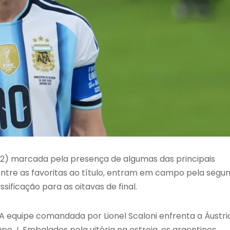
2) marcada pela presença de algumas das principais
entre as favoritas ao título, entram em campo pela segu
ificação para as oitavas de final.
 A equipe comandada por Lionel Scaloni enfrenta a Áustri
upo J. Embalados pela vitória na estreia, os argentinos